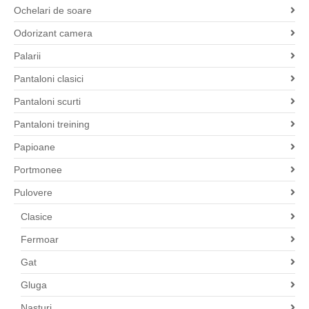
Ochelari de soare
Odorizant camera
Palarii
Pantaloni clasici
Pantaloni scurti
Pantaloni treining
Papioane
Portmonee
Pulovere
Clasice
Fermoar
Gat
Gluga
Nasturi