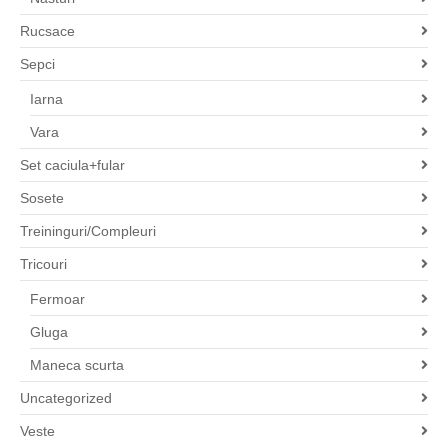
Rucsace
Sepci
Iarna
Vara
Set caciula+fular
Sosete
Treininguri/Compleuri
Tricouri
Fermoar
Gluga
Maneca scurta
Uncategorized
Veste