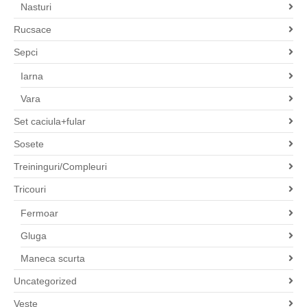
Nasturi
Rucsace
Sepci
Iarna
Vara
Set caciula+fular
Sosete
Treininguri/Compleuri
Tricouri
Fermoar
Gluga
Maneca scurta
Uncategorized
Veste