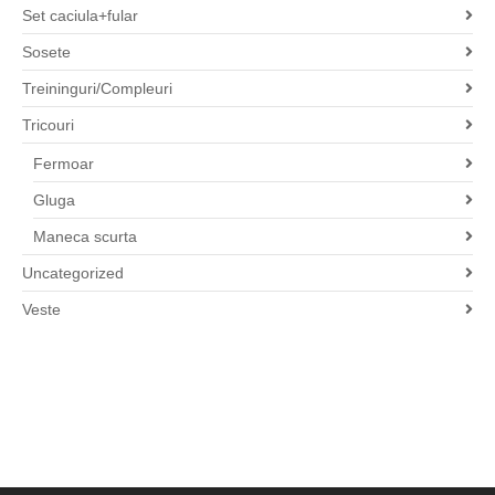
Set caciula+fular
Sosete
Treininguri/Compleuri
Tricouri
Fermoar
Gluga
Maneca scurta
Uncategorized
Veste