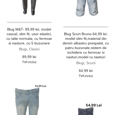
Blug M&T- 89,99 lei; model
casual, slim fit, usor elastici,
Blug Scurt Bruno-64,99 lei;
cu talie normala, cu fermoar
model slim fit,material din
si nasture, cu 5 buzunare
denim albastru prespalat, cu
patru buzunate,sistem de
Blugi
,
Clasici
inchidere cu fermoar si
89,99
lei
nasturi,model cu taieturi
TVA inclus
Blugi
,
Scurti
64,99
lei
TVA inclus