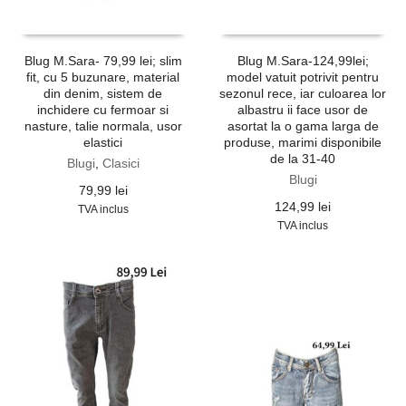
Blug M.Sara- 79,99 lei; slim
Blug M.Sara-124,99lei;
fit, cu 5 buzunare, material
model vatuit potrivit pentru
din denim, sistem de
sezonul rece, iar culoarea lor
inchidere cu fermoar si
albastru ii face usor de
nasture, talie normala, usor
asortat la o gama larga de
elastici
produse, marimi disponibile
de la 31-40
Blugi
,
Clasici
Blugi
79,99
lei
124,99
lei
TVA inclus
TVA inclus