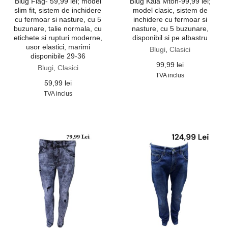
Blug Flag- 59,99 lei; model
Blug Kala Mton-99,99 lei;
slim fit, sistem de inchidere
model clasic, sistem de
cu fermoar si nasture, cu 5
inchidere cu fermoar si
buzunare, talie normala, cu
nasture, cu 5 buzunare,
etichete si rupturi moderne,
disponibil si pe albastru
usor elastici, marimi
Blugi
,
Clasici
disponibile 29-36
99,99
lei
Blugi
,
Clasici
TVA inclus
59,99
lei
TVA inclus