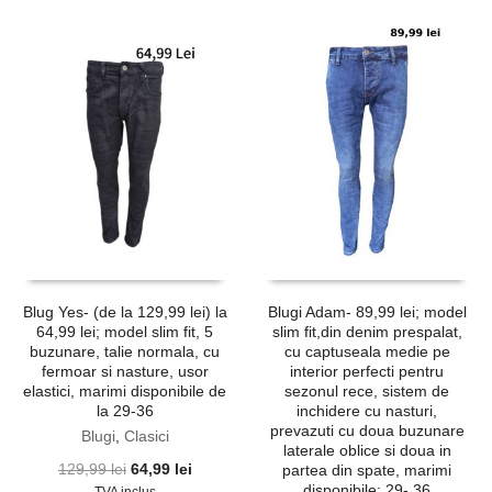
Blug Yes- (de la 129,99 lei) la
Blugi Adam- 89,99 lei; model
64,99 lei; model slim fit, 5
slim fit,din denim prespalat,
buzunare, talie normala, cu
cu captuseala medie pe
fermoar si nasture, usor
interior perfecti pentru
elastici, marimi disponibile de
sezonul rece, sistem de
la 29-36
inchidere cu nasturi,
prevazuti cu doua buzunare
Blugi
,
Clasici
laterale oblice si doua in
Prețul
Prețul
129,99
lei
64,99
lei
partea din spate, marimi
inițial
curent
disponibile: 29- 36