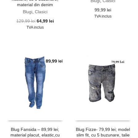
Blugi
,
Clasici
material din denim
99,99
lei
Blugi
,
Clasici
TVA inclus
Prețul
Prețul
129,99
lei
64,99
lei
inițial
curent
TVA inclus
a
este:
fost:
64,99 lei.
129,99 lei.
Blug Fansida – 89,99 lei;
Blug Fizze- 79,99 lei; model
material placut, elastic,cu
slim fit, cu 5 buzunare, talie