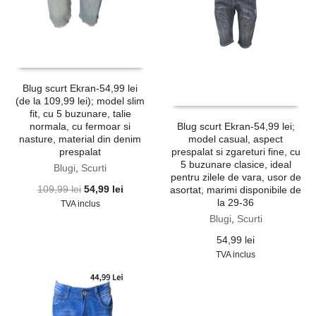
Blug scurt Ekran-54,99 lei
(de la 109,99 lei); model slim
fit, cu 5 buzunare, talie
normala, cu fermoar si
Blug scurt Ekran-54,99 lei;
nasture, material din denim
model casual, aspect
prespalat
prespalat si zgareturi fine, cu
5 buzunare clasice, ideal
Blugi
,
Scurti
pentru zilele de vara, usor de
Prețul
Prețul
109,99
lei
54,99
lei
asortat, marimi disponibile de
inițial
curent
la 29-36
TVA inclus
a
este:
Blugi
,
Scurti
fost:
54,99 lei.
54,99
lei
109,99 lei.
TVA inclus