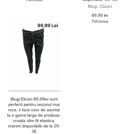
TVA inclus
a
este:
Blugi
,
Clasici
fost:
64,99 lei.
89,99
lei
129,99 lei.
TVA inclus
Blugi Ekran-89,99lei sunt
perfecti pentru sezonul mai
rece, ii face usor de asortat
la o gama larga de produse,
croiala slim fit elastica,
marimi disponibile de la 29-
36