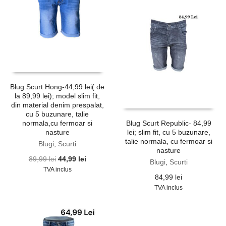
Blug Scurt Hong-44,99 lei( de
la 89,99 lei); model slim fit,
din material denim prespalat,
cu 5 buzunare, talie
normala,cu fermoar si
Blug Scurt Republic- 84,99
nasture
lei; slim fit, cu 5 buzunare,
talie normala, cu fermoar si
Blugi
,
Scurti
nasture
Prețul
Prețul
89,99
lei
44,99
lei
Blugi
,
Scurti
inițial
curent
TVA inclus
84,99
lei
a
este:
TVA inclus
fost:
44,99 lei.
89,99 lei.