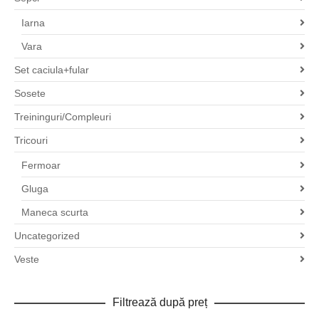
Iarna
Vara
Set caciula+fular
Sosete
Treininguri/Compleuri
Tricouri
Fermoar
Gluga
Maneca scurta
Uncategorized
Veste
Filtrează după preț