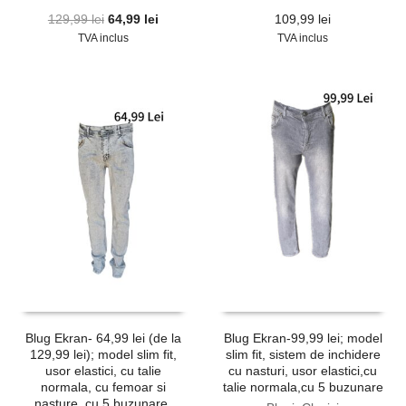
Prețul
Prețul
129,99
lei
64,99
lei
109,99
lei
inițial
curent
TVA inclus
TVA inclus
a
este:
fost:
64,99 lei.
129,99 lei.
Blug Ekran- 64,99 lei (de la
Blug Ekran-99,99 lei; model
129,99 lei); model slim fit,
slim fit, sistem de inchidere
usor elastici, cu talie
cu nasturi, usor elastici,cu
normala, cu femoar si
talie normala,cu 5 buzunare
nasture, cu 5 buzunare,