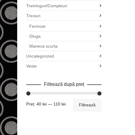
Treininguri/Compleuri
Tricouri
Fermoar
Gluga
Maneca scurta
Uncategorized
Veste
Filtrează după preț
Preț
Preț
Preț:
40 lei
—
110 lei
Filtrează
minim
maxim