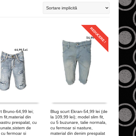
REDUCERE !
t Bruno-64,99 lei;
Blug scurt Ekran-54,99 lei (de
m fit,material din
la 109,99 lei); model slim fit,
astru prespalat, cu
cu 5 buzunare, talie normala,
zunate,sistem de
cu fermoar si nasture,
 cu fermoar si
material din denim prespalat