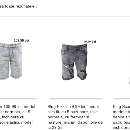
ză toate rezultatele 7
-109.99 lei; model
Blug Fizze- 79,99 lei; model
Blug Scur
talie normala, cu 5
slim fit, cu 5 buzunare, talie
model sli
 inchidere cu
normala, cu fermoar si
denim alb
sor elastici, model
nasture, marimi disponibile de
patru bu
i
la 29-36
inchidere