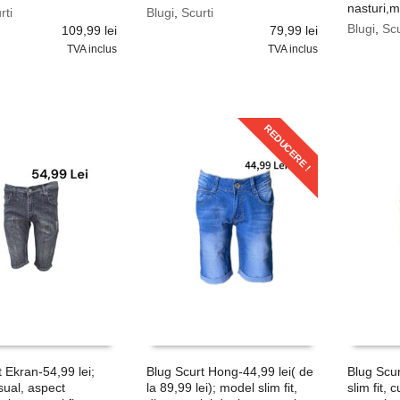
nasturi,m
rti
Blugi
,
Scurti
Blugi
,
Scu
109,99
lei
79,99
lei
TVA inclus
TVA inclus
REDUCERE !
t Ekran-54,99 lei;
Blug Scurt Hong-44,99 lei( de
Blug Scur
ual, aspect
la 89,99 lei); model slim fit,
slim fit, 