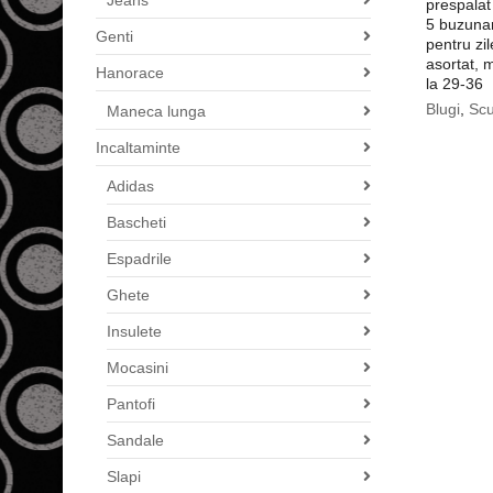
Jeans
prespalat 
5 buzunar
Genti
pentru zi
asortat, 
Hanorace
la 29-36
Blugi
,
Scu
Maneca lunga
Incaltaminte
Adidas
Bascheti
Espadrile
Ghete
Insulete
Mocasini
Pantofi
Sandale
Slapi