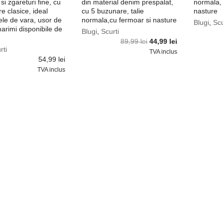
si zgareturi fine, cu
din material denim prespalat,
normala, 
e clasice, ideal
cu 5 buzunare, talie
nasture
lele de vara, usor de
normala,cu fermoar si nasture
Blugi
,
Scu
marimi disponibile de
Blugi
,
Scurti
Prețul
Prețul
89,99
lei
44,99
lei
rti
inițial
curent
TVA inclus
54,99
lei
a
este:
TVA inclus
fost:
44,99 lei.
89,99 lei.