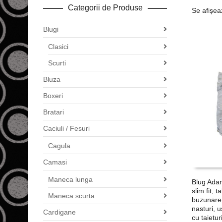
Categorii de Produse
Se afișea
Blugi
Clasici
Scurti
Bluza
Boxeri
Bratari
Caciuli / Fesuri
Cagula
Camasi
Maneca lunga
Blug Adam
slim fit, 
Maneca scurta
buzunare,
nasturi, u
Cardigane
cu taietur