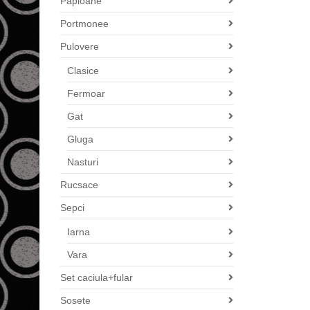
Papioane
Portmonee
Pulovere
Clasice
Fermoar
Gat
Gluga
Nasturi
Rucsace
Sepci
Iarna
Vara
Set caciula+fular
Sosete