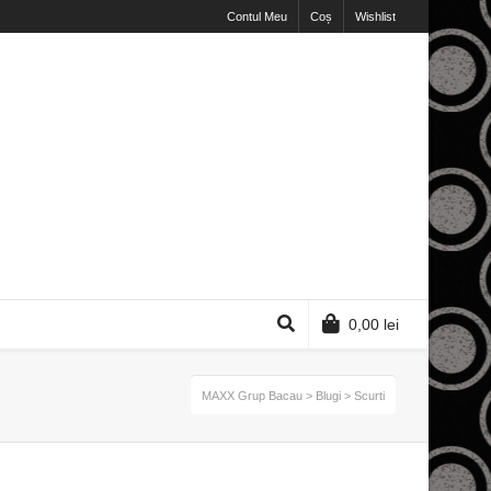
Contul Meu
Coș
Wishlist
0,00
lei
MAXX Grup Bacau
>
Blugi
>
Scurti