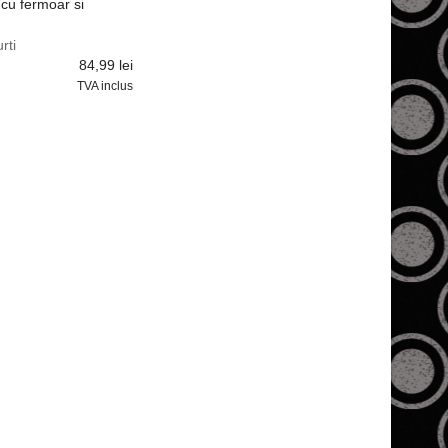
cu fermoar si
rti
84,99
lei
TVA inclus