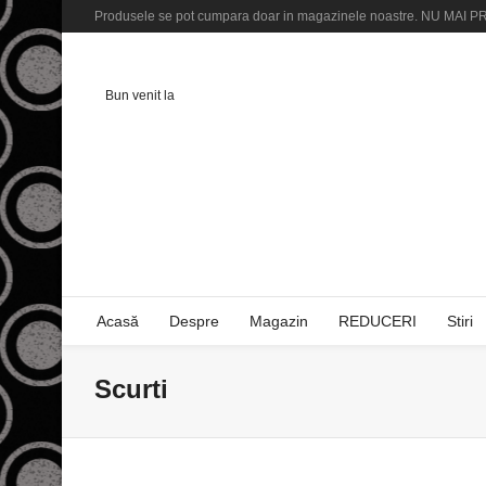
Produsele se pot cumpara doar in magazinele noastre. NU M
Bun venit la
Acasă
Despre
Magazin
REDUCERI
Stiri
Scurti