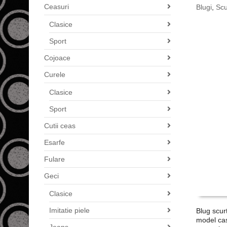
Ceasuri
Blugi
,
Scu
Clasice
Sport
Cojoace
Curele
Clasice
Sport
Cutii ceas
Esarfe
Fulare
Geci
Clasice
Imitatie piele
Blug scur
model cas