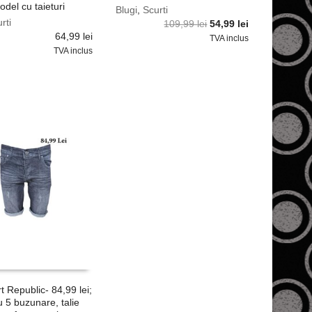
odel cu taieturi
Blugi
,
Scurti
rti
Prețul
Prețul
109,99
lei
54,99
lei
64,99
lei
inițial
curent
TVA inclus
a
este:
TVA inclus
fost:
54,99 lei.
109,99 lei.
t Republic- 84,99 lei;
cu 5 buzunare, talie