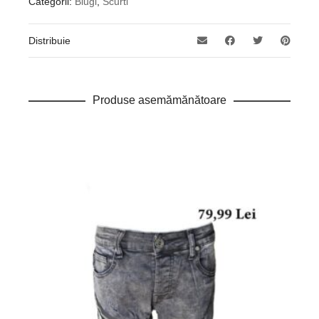
Categorii:
Blugi
,
Scurti
Distribuie
Produse asemămănătoare