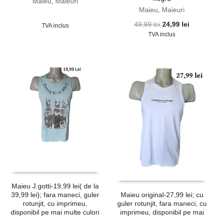
Maieu
,
Maieuri
Maieu
,
Maieuri
Prețul
Prețul
49,99
lei
24,99
lei
TVA inclus
inițial
curent
TVA inclus
a
este:
fost:
24,99 lei
49,99 lei.
Maieu J.gotti-19,99 lei( de la
39,99 lei); fara maneci, guler
Maieu original-27,99 lei; cu
rotunjit, cu imprimeu,
guler rotunjit, fara maneci, cu
disponibil pe mai multe culori
imprimeu, disponibil pe mai