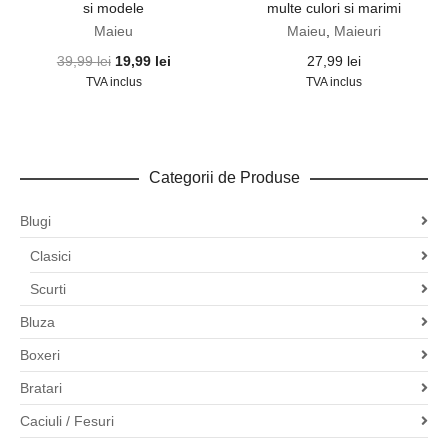
si modele
multe culori si marimi
Maieu
Maieu
,
Maieuri
Prețul
Prețul
39,99
lei
19,99
lei
27,99
lei
inițial
curent
TVA inclus
TVA inclus
a
este:
fost:
19,99 lei.
39,99 lei.
Categorii de Produse
Blugi
Clasici
Scurti
Bluza
Boxeri
Bratari
Caciuli / Fesuri