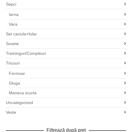
Sepci
Iarna
Vara
Set caciula+fular
Sosete
Treininguri/Compleuri
Tricouri
Fermoar
Gluga
Maneca scurta
Uncategorized
Veste
Filtrează după preț