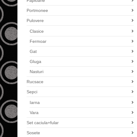
Papioane
Portmonee
Pulovere
Clasice
Fermoar
Gat
Gluga
Nasturi
Rucsace
Sepci
Iarna
Vara
Set caciula+fular
Sosete