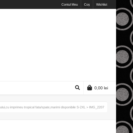
Contul Meu
Coș
Wishlist
0,00
lei
ului,cu imprimeu tropical fata/spate,marimi disponibile S-2XL
> IMG_2207