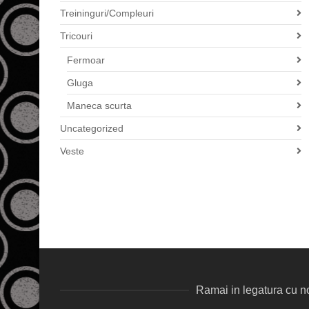
Treininguri/Compleuri
Tricouri
Fermoar
Gluga
Maneca scurta
Uncategorized
Veste
Ramai in legatura cu no