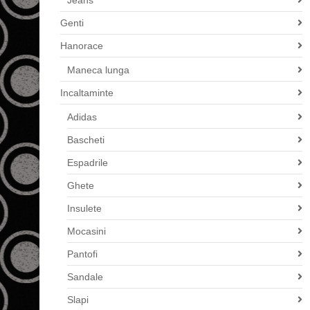
Jeans
Genti
Hanorace
Maneca lunga
Incaltaminte
Adidas
Bascheti
Espadrile
Ghete
Insulete
Mocasini
Pantofi
Sandale
Slapi