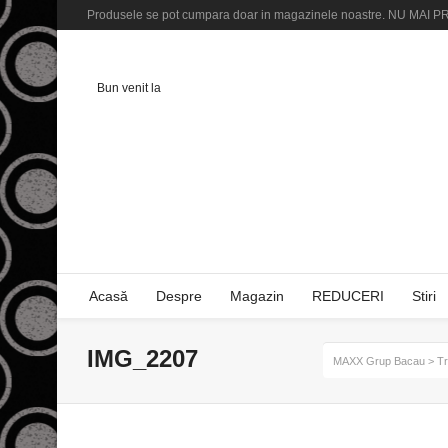
Produsele se pot cumpara doar in magazinele noastre. NU M
Bun venit la
Acasă
Despre
Magazin
REDUCERI
Stiri
IMG_2207
MAXX Grup Bacau
>
Tr