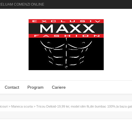
AI PRELUAM COMENZI ONLINE
Contact
Program
Cariere
icouri
>
Maneca scurta
>
Tricou Deltoid-19,99 lei; model slim fit,din bumbac 100%,la baza gat