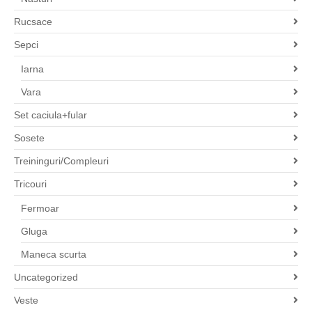
Rucsace
Sepci
Iarna
Vara
Set caciula+fular
Sosete
Treininguri/Compleuri
Tricouri
Fermoar
Gluga
Maneca scurta
Uncategorized
Veste