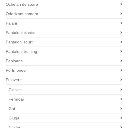
Ochelari de soare
Odorizant camera
Palarii
Pantaloni clasici
Pantaloni scurti
Pantaloni treining
Papioane
Portmonee
Pulovere
Clasice
Fermoar
Gat
Gluga
Nasturi