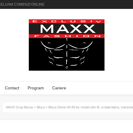
AI PRELUAM COMENZI ONLINE
Contact
Program
Cariere
MAXX Grup Bacau
>
Bluza
>
Bluza Demir-64,99 lei; model slim fit, croiala lejera, manse