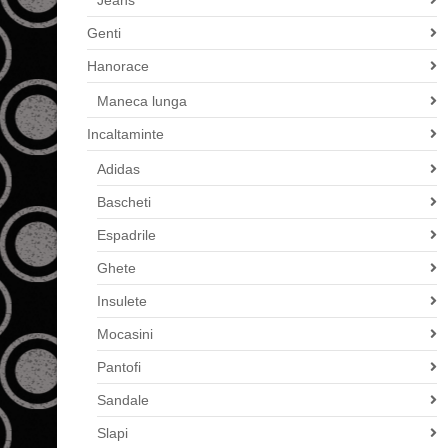
Jeans
Genti
Hanorace
Maneca lunga
Incaltaminte
Adidas
Bascheti
Espadrile
Ghete
Insulete
Mocasini
Pantofi
Sandale
Slapi