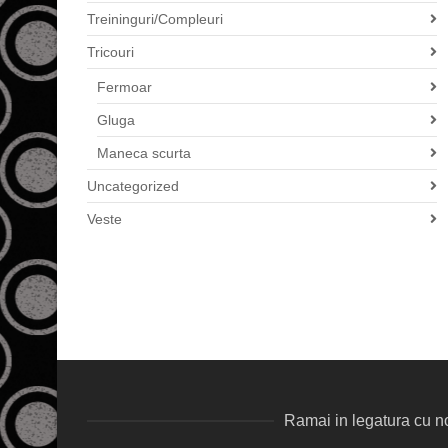
Treininguri/Compleuri
Tricouri
Fermoar
Gluga
Maneca scurta
Uncategorized
Veste
Ramai in legatura cu no