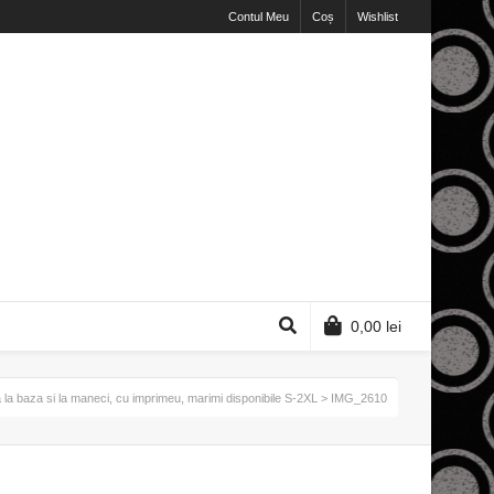
Contul Meu
Coș
Wishlist
0,00
lei
ta la baza si la maneci, cu imprimeu, marimi disponibile S-2XL
> IMG_2610