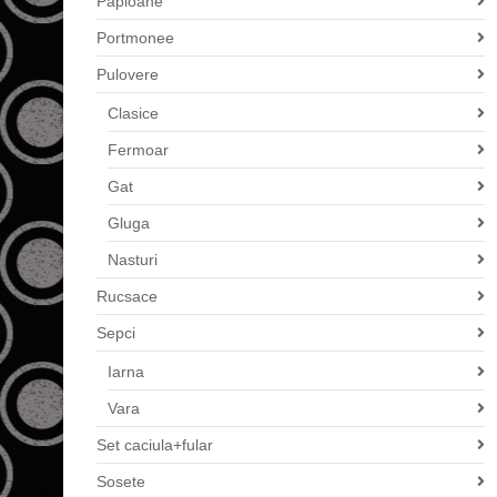
Papioane
Portmonee
Pulovere
Clasice
Fermoar
Gat
Gluga
Nasturi
Rucsace
Sepci
Iarna
Vara
Set caciula+fular
Sosete