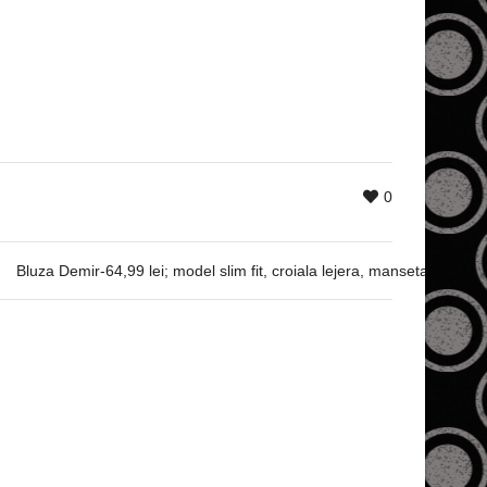
0
Bluza Demir-64,99 lei; model slim fit, croiala lejera, manseta la baz