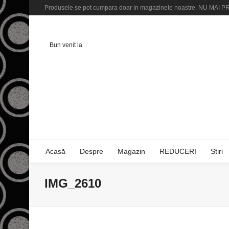
Produsele se pot cumpara doar in magazinele noastre. NU M
Bun venit la
Acasă
Despre
Magazin
REDUCERI
Stiri
IMG_2610