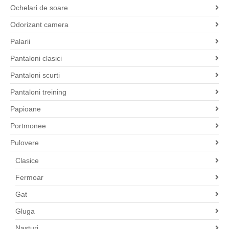
Ochelari de soare
Odorizant camera
Palarii
Pantaloni clasici
Pantaloni scurti
Pantaloni treining
Papioane
Portmonee
Pulovere
Clasice
Fermoar
Gat
Gluga
Nasturi