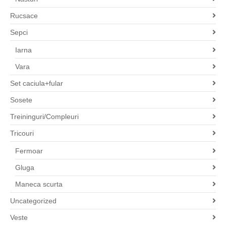
Rucsace
Sepci
Iarna
Vara
Set caciula+fular
Sosete
Treininguri/Compleuri
Tricouri
Fermoar
Gluga
Maneca scurta
Uncategorized
Veste