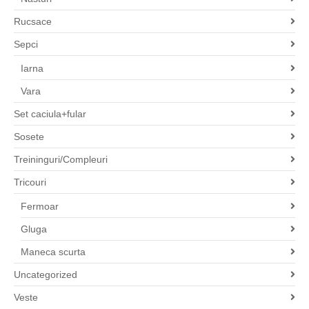
Rucsace
Sepci
Iarna
Vara
Set caciula+fular
Sosete
Treininguri/Compleuri
Tricouri
Fermoar
Gluga
Maneca scurta
Uncategorized
Veste