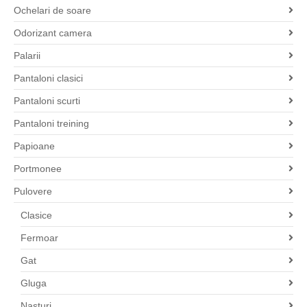
Ochelari de soare
Odorizant camera
Palarii
Pantaloni clasici
Pantaloni scurti
Pantaloni treining
Papioane
Portmonee
Pulovere
Clasice
Fermoar
Gat
Gluga
Nasturi