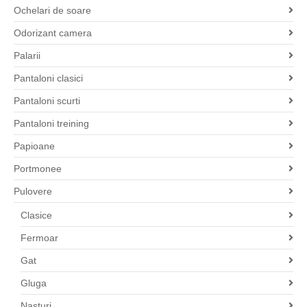
Ochelari de soare
Odorizant camera
Palarii
Pantaloni clasici
Pantaloni scurti
Pantaloni treining
Papioane
Portmonee
Pulovere
Clasice
Fermoar
Gat
Gluga
Nasturi