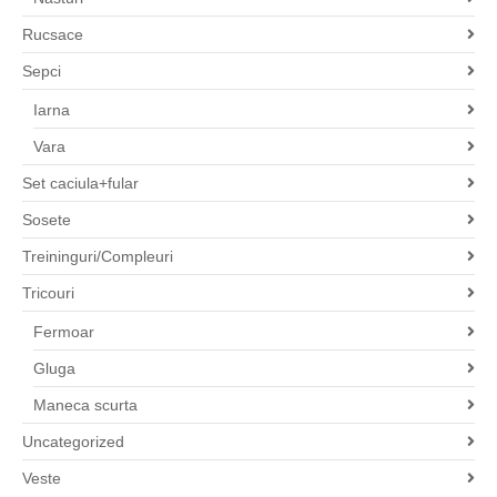
Rucsace
Sepci
Iarna
Vara
Set caciula+fular
Sosete
Treininguri/Compleuri
Tricouri
Fermoar
Gluga
Maneca scurta
Uncategorized
Veste