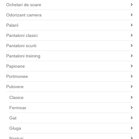
Ochelari de soare
Odorizant camera
Palarii
Pantaloni clasici
Pantaloni scurti
Pantaloni treining
Papioane
Portmonee
Pulovere
Clasice
Fermoar
Gat
Gluga
Nasturi