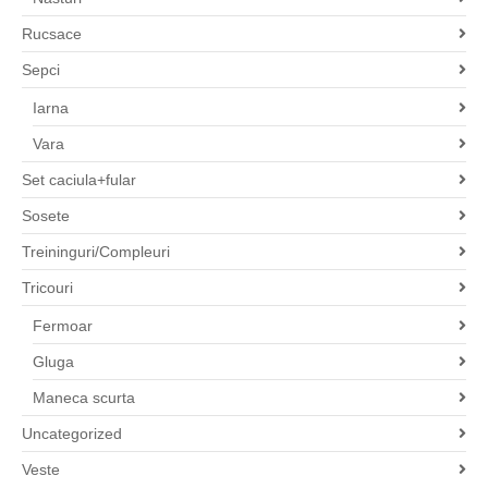
Rucsace
Sepci
Iarna
Vara
Set caciula+fular
Sosete
Treininguri/Compleuri
Tricouri
Fermoar
Gluga
Maneca scurta
Uncategorized
Veste