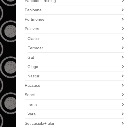
Pantaloni treining
Papioane
Portmonee
Pulovere
Clasice
Fermoar
Gat
Gluga
Nasturi
Rucsace
Sepci
Iarna
Vara
Set caciula+fular