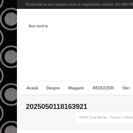
Produsele se pot cumpara doar in magazinele noastre. NU M
Bun venit la
Acasă
Despre
Magazin
REDUCERI
Stiri
2025050118163921
MAXX Grup Bacau
>
Tricouri
>
Mane