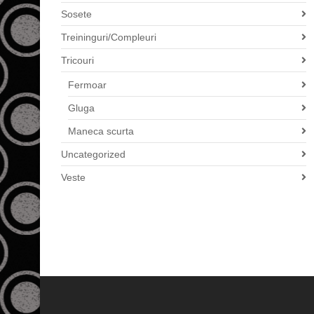
Sosete
Treininguri/Compleuri
Tricouri
Fermoar
Gluga
Maneca scurta
Uncategorized
Veste