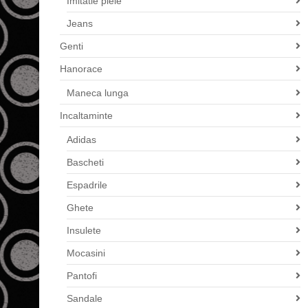
Imitatie piele
Jeans
Genti
Hanorace
Maneca lunga
Incaltaminte
Adidas
Bascheti
Espadrile
Ghete
Insulete
Mocasini
Pantofi
Sandale