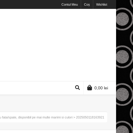
Contul Meu
Coș
Wishlist
0,00
lei
u fata/spate, disponibil pe mai multe marimi si culori
> 2025050118163921