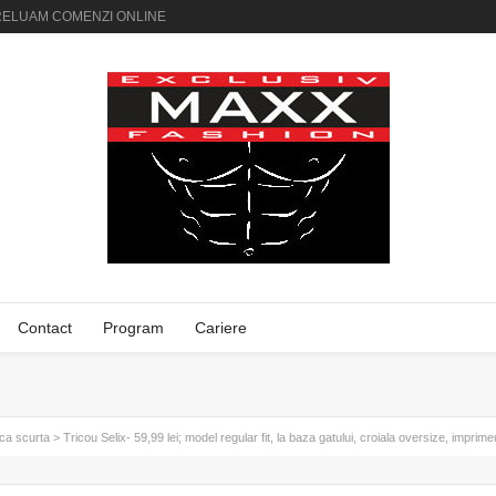
AI PRELUAM COMENZI ONLINE
Contact
Program
Cariere
ca scurta
>
Tricou Selix- 59,99 lei; model regular fit, la baza gatului, croiala oversize, imprime