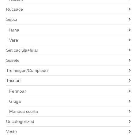
Rucsace
Sepci
Iarna
Vara
Set caciula+fular
Sosete
Treininguri/Compleuri
Tricouri
Fermoar
Gluga
Maneca scurta
Uncategorized
Veste