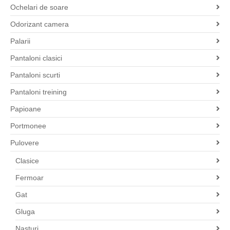
Ochelari de soare
Odorizant camera
Palarii
Pantaloni clasici
Pantaloni scurti
Pantaloni treining
Papioane
Portmonee
Pulovere
Clasice
Fermoar
Gat
Gluga
Nasturi