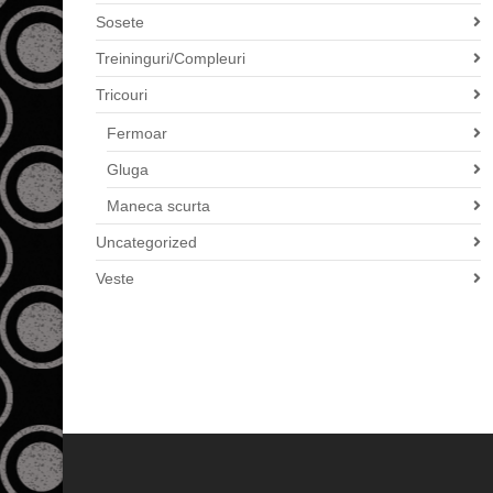
Sosete
Treininguri/Compleuri
Tricouri
Fermoar
Gluga
Maneca scurta
Uncategorized
Veste