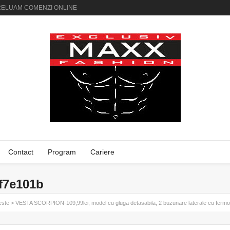
AI PRELUAM COMENZI ONLINE
Contact
Program
Cariere
f7e101b
este
>
VESTA SCORPION-109,99lei; model cu gluga detasabila, 2 buzunare laterale cu fermoa