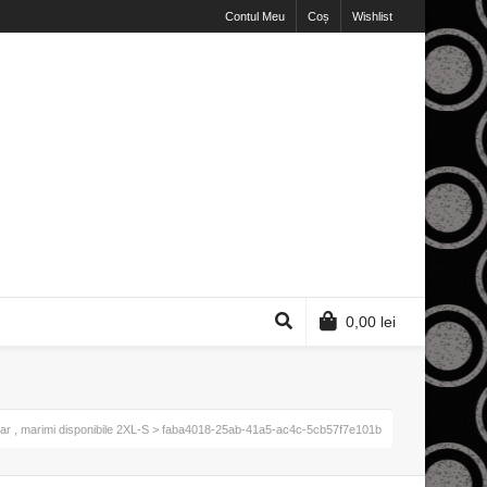
Contul Meu
Coș
Wishlist
0,00
lei
r , marimi disponibile 2XL-S
> faba4018-25ab-41a5-ac4c-5cb57f7e101b