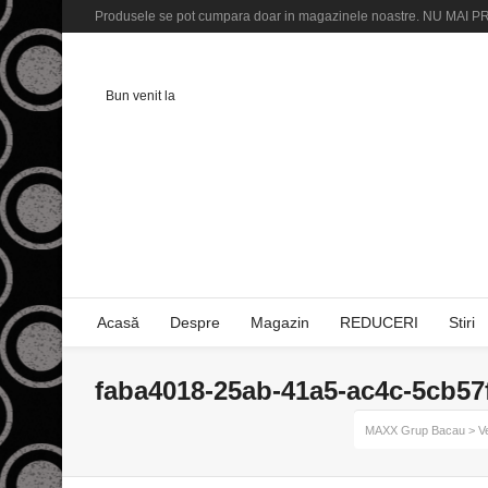
Produsele se pot cumpara doar in magazinele noastre. NU M
Bun venit la
Acasă
Despre
Magazin
REDUCERI
Stiri
faba4018-25ab-41a5-ac4c-5cb57
MAXX Grup Bacau
>
V