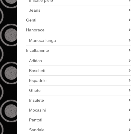
Imitatie piele
Jeans
Genti
Hanorace
Maneca lunga
Incaltaminte
Adidas
Bascheti
Espadrile
Ghete
Insulete
Mocasini
Pantofi
Sandale