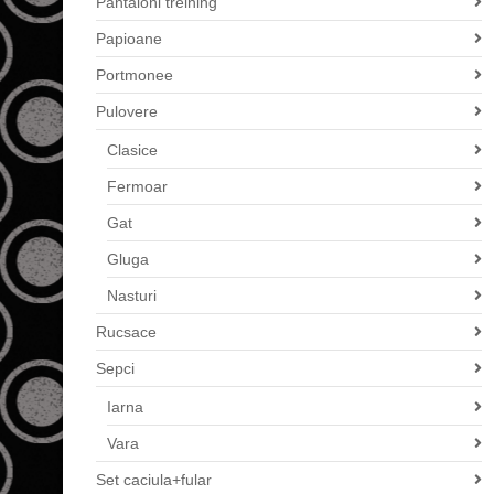
Pantaloni treining
Papioane
Portmonee
Pulovere
Clasice
Fermoar
Gat
Gluga
Nasturi
Rucsace
Sepci
Iarna
Vara
Set caciula+fular