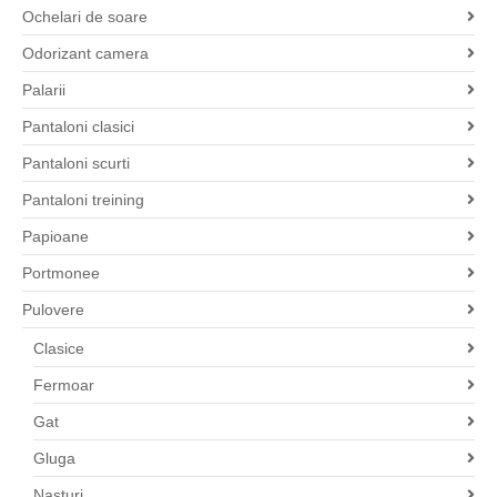
Ochelari de soare
Odorizant camera
Palarii
Pantaloni clasici
Pantaloni scurti
Pantaloni treining
Papioane
Portmonee
Pulovere
Clasice
Fermoar
Gat
Gluga
Nasturi