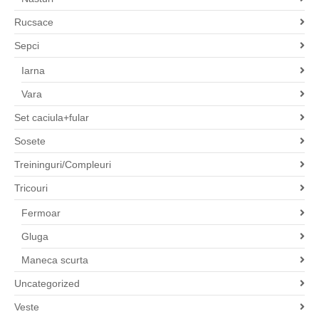
Rucsace
Sepci
Iarna
Vara
Set caciula+fular
Sosete
Treininguri/Compleuri
Tricouri
Fermoar
Gluga
Maneca scurta
Uncategorized
Veste