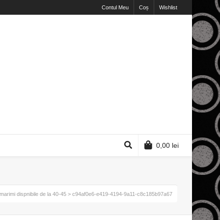
Contul Meu
Coș
Wishlist
0,00
lei
 marimi dispnibile de la 40-45
> c94af0e6-e419-4194-9a11-c8c185b97a67