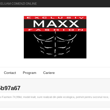
AI PRELUAM COMENZI ONLINE
Contact
Program
Cariere
5b97a67
i Fashion-74,99lei; model inalt, sunt realizati din piele ecologica, potrivit pentru sezonul rece,