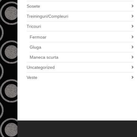
Sosete
Treininguri/Compleuri
Tricouri
Fermoar
Gluga
Maneca scurta
Uncategorized
Veste