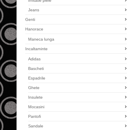
Imitatie piele
Jeans
Genti
Hanorace
Maneca lunga
Incaltaminte
Adidas
Bascheti
Espadrile
Ghete
Insulete
Mocasini
Pantofi
Sandale