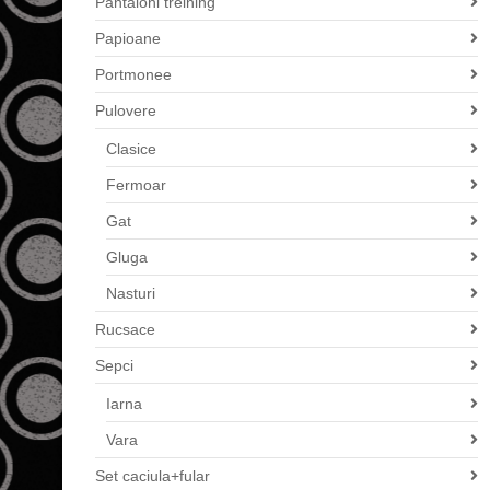
Pantaloni treining
Papioane
Portmonee
Pulovere
Clasice
Fermoar
Gat
Gluga
Nasturi
Rucsace
Sepci
Iarna
Vara
Set caciula+fular