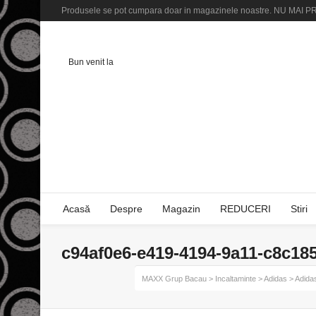
Produsele se pot cumpara doar in magazinele noastre. NU M
Bun venit la
Acasă
Despre
Magazin
REDUCERI
Stiri
c94af0e6-e419-4194-9a11-c8c18
MAXX Grup Bacau
>
Incaltaminte
>
Adidas
>
Adidas