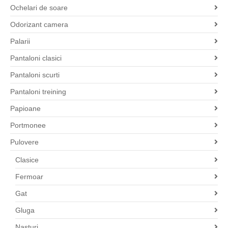
Ochelari de soare
Odorizant camera
Palarii
Pantaloni clasici
Pantaloni scurti
Pantaloni treining
Papioane
Portmonee
Pulovere
Clasice
Fermoar
Gat
Gluga
Nasturi