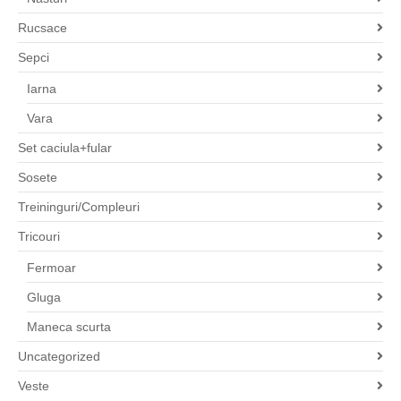
Rucsace
Sepci
Iarna
Vara
Set caciula+fular
Sosete
Treininguri/Compleuri
Tricouri
Fermoar
Gluga
Maneca scurta
Uncategorized
Veste