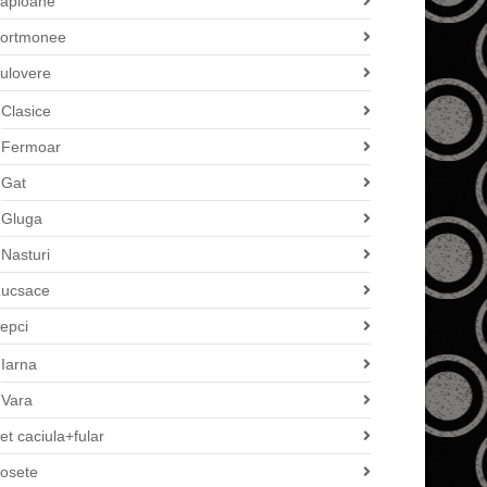
apioane
ortmonee
ulovere
Clasice
Fermoar
Gat
Gluga
Nasturi
ucsace
epci
Iarna
Vara
et caciula+fular
osete