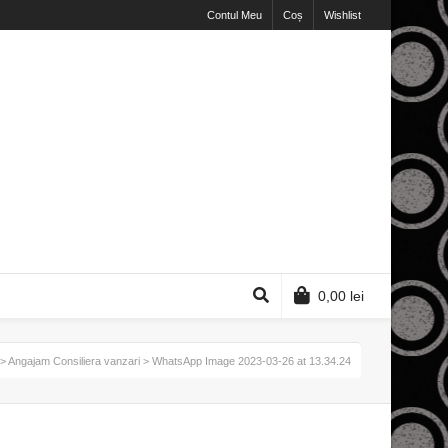
Contul Meu
Coș
Wishlist
0,00
lei
>
Angajam Consiliera vanzari
> WhatsApp Image 2023-03-26 at 13.34.24