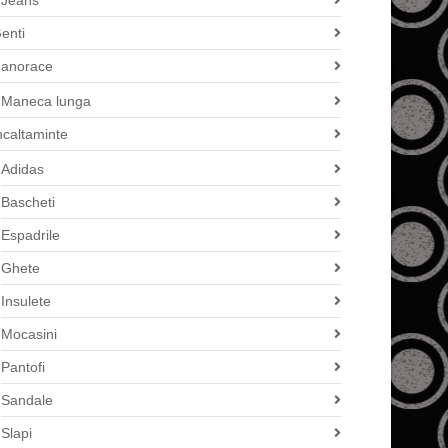
Jeans
enti
anorace
Maneca lunga
ncaltaminte
Adidas
Bascheti
Espadrile
Ghete
Insulete
Mocasini
Pantofi
Sandale
Slapi