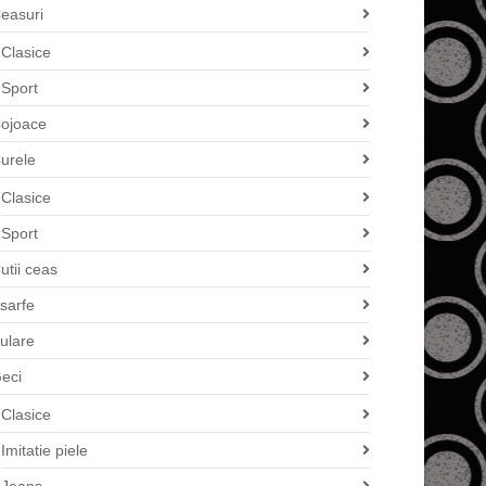
easuri
Clasice
Sport
ojoace
urele
Clasice
Sport
utii ceas
sarfe
ulare
eci
Clasice
Imitatie piele