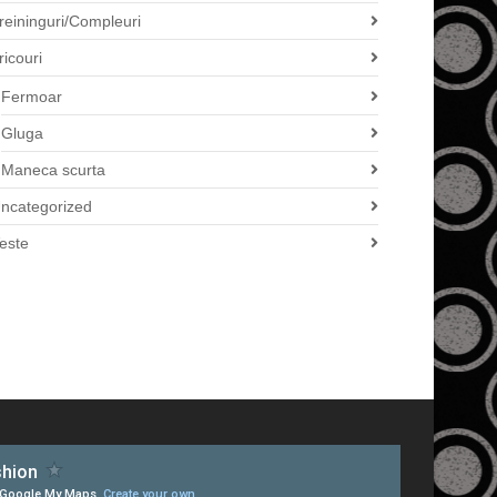
reininguri/Compleuri
ricouri
Fermoar
Gluga
Maneca scurta
ncategorized
este