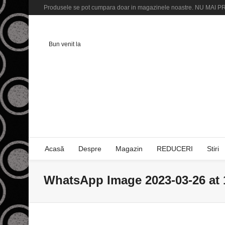
Produsele se pot cumpara doar in magazinele noastre. NU M
Bun venit la
Acasă
Despre
Magazin
REDUCERI
Stiri
WhatsApp Image 2023-03-26 at 