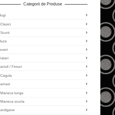
Categorii de Produse
lugi
Clasici
Scurti
luza
oxeri
ratari
aciuli / Fesuri
Cagula
amasi
Maneca lunga
Maneca scurta
ardigane