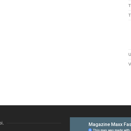
T
T
U
V
i.