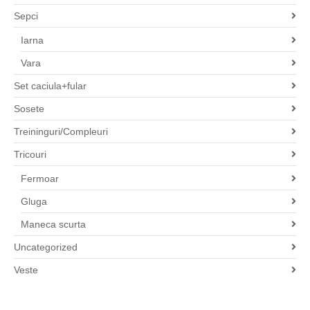
Sepci
Iarna
Vara
Set caciula+fular
Sosete
Treininguri/Compleuri
Tricouri
Fermoar
Gluga
Maneca scurta
Uncategorized
Veste