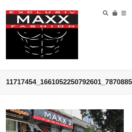
11717454_1661052250792601_787088