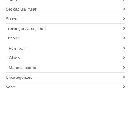
Set caciula+fular
Sosete
Treininguri/Compleuri
Tricouri
Fermoar
Gluga
Maneca scurta
Uncategorized
Veste