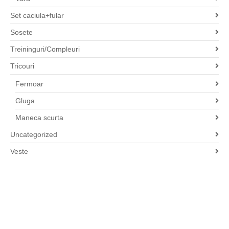
Set caciula+fular
Sosete
Treininguri/Compleuri
Tricouri
Fermoar
Gluga
Maneca scurta
Uncategorized
Veste