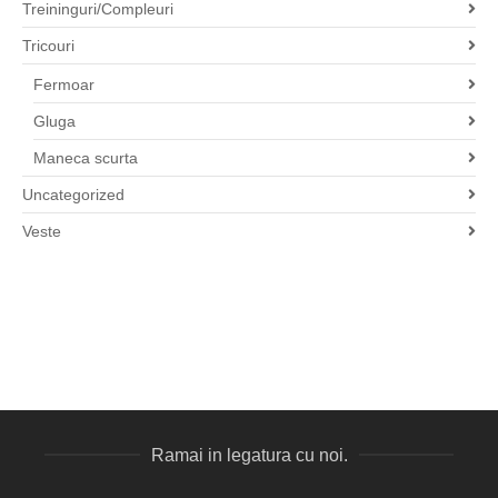
Treininguri/Compleuri
Tricouri
Fermoar
Gluga
Maneca scurta
Uncategorized
Veste
Ramai in legatura cu noi.