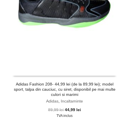
Adidas Fashion 208- 44,99 lei (de la 89,99 lei); model
sport, talpa din cauciuc, cu siret, disponibil pe mai multe
culori si marimi
Adidas
,
Incaltaminte
Prețul
Prețul
89,99
lei
44,99
lei
inițial
curent
TVA inclus
a
este:
fost:
44,99 lei.