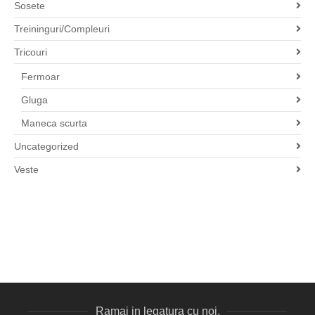
Sosete
Treininguri/Compleuri
Tricouri
Fermoar
Gluga
Maneca scurta
Uncategorized
Veste
Ramai in legatura cu noi.