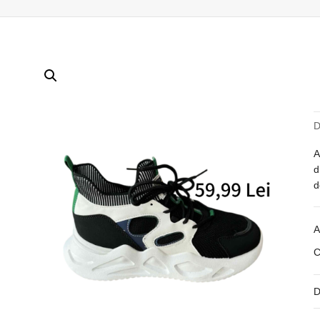
D
A
d
d
A
C
D