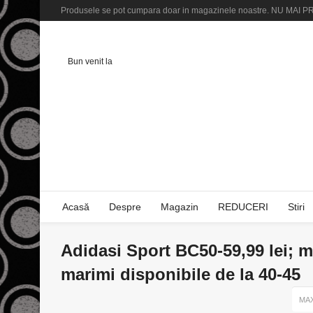
Produsele se pot cumpara doar in magazinele noastre. NU M
Bun venit la
Acasă
Despre
Magazin
REDUCERI
Stiri
Adidasi Sport BC50-59,99 lei; mo
marimi disponibile de la 40-45
MAX