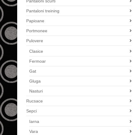
Pantaloni scurti
Pantaloni treining
Papioane
Portmonee
Pulovere
Clasice
Fermoar
Gat
Gluga
Nasturi
Rucsace
Sepci
Iarna
Vara