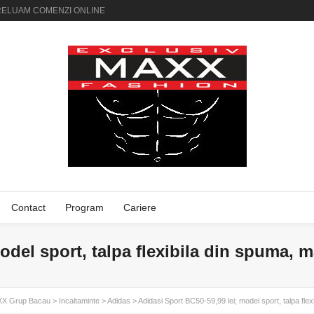
AI PRELUAM COMENZI ONLINE
Contact
Program
Cariere
del sport, talpa flexibila din spuma, mat
X Grup Bacau
>
Incaltaminte
>
Adidas
> Adidasi Sport BC50-59,99 lei; model sport, talpa flexi