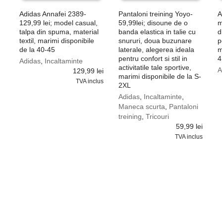
Adidas Annafei 2389-
Pantaloni treining Yoyo-
A
129,99 lei; model casual,
59,99lei; disoune de o
m
talpa din spuma, material
banda elastica in talie cu
d
textil, marimi disponibile
snururi, doua buzunare
p
de la 40-45
laterale, alegerea ideala
m
pentru confort si stil in
4
Adidas
,
Incaltaminte
activitatile tale sportive,
A
129,99
lei
marimi disponibile de la S-
TVA inclus
2XL
Adidas
,
Incaltaminte
,
Maneca scurta
,
Pantaloni
treining
,
Tricouri
59,99
lei
TVA inclus