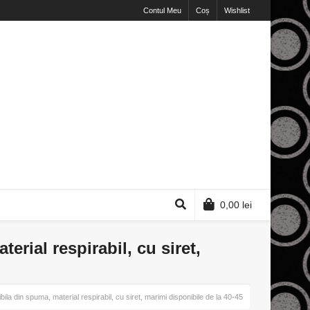
Contul Meu
Coș
Wishlist
0,00
lei
erial respirabil, cu siret,
bila din spuma, material respirabil, cu siret, marimi disponibile de la 40-45