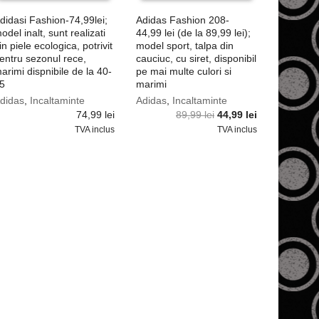
didasi Fashion-74,99lei;
Adidas Fashion 208-
odel inalt, sunt realizati
44,99 lei (de la 89,99 lei);
in piele ecologica, potrivit
model sport, talpa din
entru sezonul rece,
cauciuc, cu siret, disponibil
arimi dispnibile de la 40-
pe mai multe culori si
5
marimi
didas
,
Incaltaminte
Adidas
,
Incaltaminte
Prețul
Prețul
74,99
lei
89,99
lei
44,99
lei
inițial
curent
TVA inclus
TVA inclus
a
este:
fost:
44,99 lei.
89,99 lei.