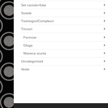
Set caciula+fular
Sosete
Treininguri/Compleuri
Tricouri
Fermoar
Gluga
Maneca scurta
Uncategorized
Veste