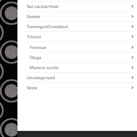
Set caciula+fular
Sosete
Treininguri/Compleuri
Tricouri
Fermoar
Gluga
Maneca scurta
Uncategorized
Veste