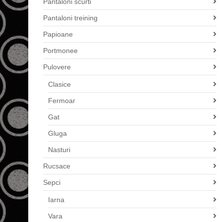
Pantaloni scurti
Pantaloni treining
Papioane
Portmonee
Pulovere
Clasice
Fermoar
Gat
Gluga
Nasturi
Rucsace
Sepci
Iarna
Vara