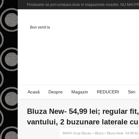
Produsele se pot cumpara doar in magazinele noastre. NU M
Bun venit la
Acasă
Despre
Magazin
REDUCERI
Stiri
Bluza New- 54,99 lei; regular fi
vantului, 2 buzunare laterale c
MAXX Grup Bacau
>
Bluza
> Bluza New- 54,99 lei; 