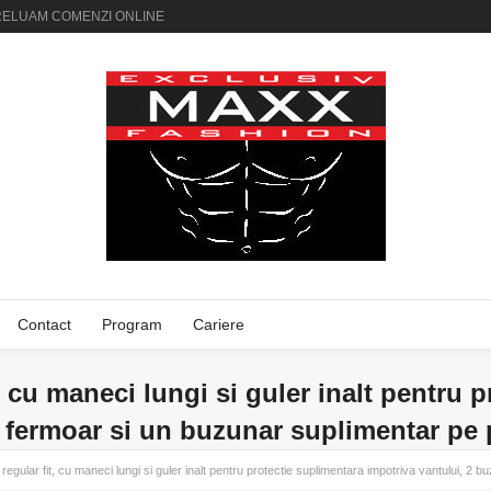
AI PRELUAM COMENZI ONLINE
Contact
Program
Cariere
t, cu maneci lungi si guler inalt pentru 
u fermoar si un buzunar suplimentar pe 
regular fit, cu maneci lungi si guler inalt pentru protectie suplimentara impotriva vantului, 2