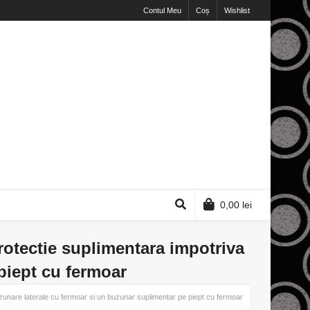
Contul Meu
Coș
Wishlist
0,00
lei
protectie suplimentara impotriva
piept cu fermoar
 buzunare laterale cu fermoar si un buzunar suplimentar pe piept cu fermoar