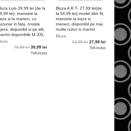
luza Luis-39,99 lei (de la
Bluza A.R.T- 27,99 lei(de
9,99 lei); mansete la
la 54,99 lei);model slim fit,
aza si la maneci, cu
mansete la baza si
uzunar in fata, croiala
maneci, disponibil pe mai
ejera, disponibil si pe alb,
multe culori si marimi
arimi disponibile M-3XL
Bluza
luza
Prețul
Prețul
54,99
lei
27,99
lei
Prețul
Prețul
79,99
lei
39,99
lei
inițial
curent
TVA inclus
inițial
curent
a
este:
TVA inclus
a
este:
fost:
27,99 lei.
fost:
39,99 lei.
54,99 lei.
79,99 lei.