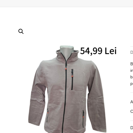
D
B
i
b
p
A
C
D