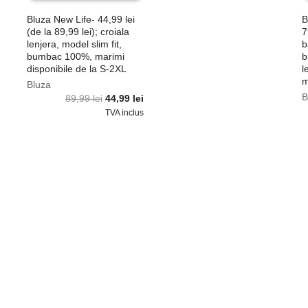
Bluza New Life- 44,99 lei
B
(de la 89,99 lei); croiala
7
lenjera, model slim fit,
b
bumbac 100%, marimi
b
disponibile de la S-2XL
l
m
Bluza
B
Prețul
Prețul
89,99
lei
44,99
lei
inițial
curent
TVA inclus
a
este:
fost:
44,99 lei.
89,99 lei.