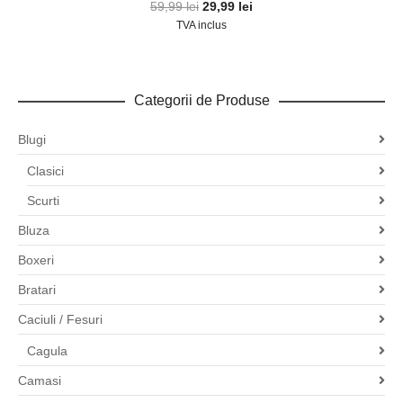
Prețul
Prețul
59,99
lei
29,99
lei
inițial
curent
TVA inclus
a
este:
fost:
29,99 lei.
59,99 lei.
Categorii de Produse
Blugi
Clasici
Scurti
Bluza
Boxeri
Bratari
Caciuli / Fesuri
Cagula
Camasi