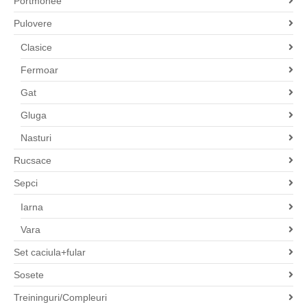
Portmonee
Pulovere
Clasice
Fermoar
Gat
Gluga
Nasturi
Rucsace
Sepci
Iarna
Vara
Set caciula+fular
Sosete
Treininguri/Compleuri