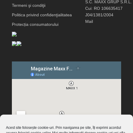
S.C. MAXX GRUP S.R.L.
Termeni şi condiţii
Cui: RO 106635417
Politica privind confidenţialitatea
J04/1381/2004
Mail
Protecția consumatorului
Acest site folosește cookie-uri. Prin navigarea pe site, îți exprimi acordul