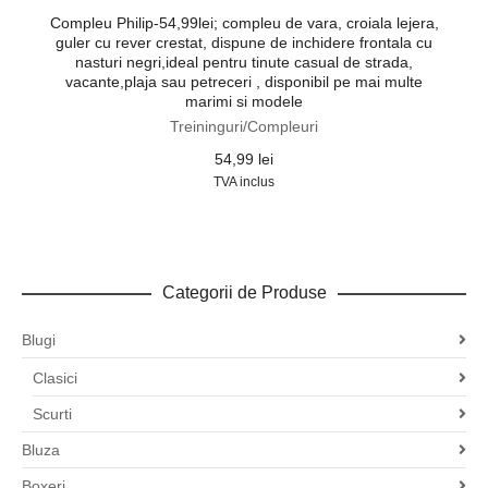
Compleu Philip-54,99lei; compleu de vara, croiala lejera,
guler cu rever crestat, dispune de inchidere frontala cu
nasturi negri,ideal pentru tinute casual de strada,
vacante,plaja sau petreceri , disponibil pe mai multe
marimi si modele
Treininguri/Compleuri
54,99
lei
TVA inclus
Categorii de Produse
Blugi
Clasici
Scurti
Bluza
Boxeri