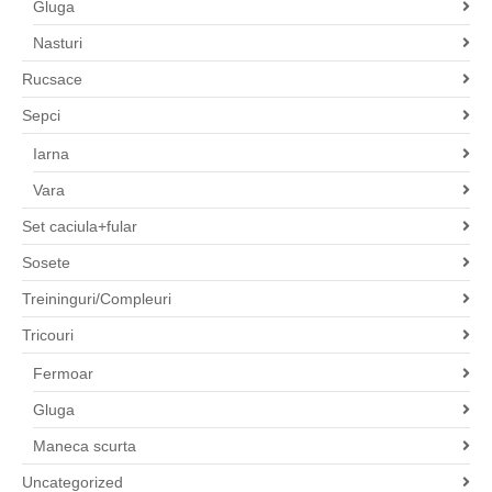
Gluga
Nasturi
Rucsace
Sepci
Iarna
Vara
Set caciula+fular
Sosete
Treininguri/Compleuri
Tricouri
Fermoar
Gluga
Maneca scurta
Uncategorized