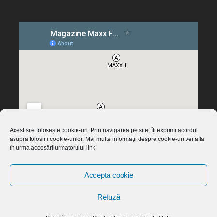
Acest site folosește cookie-uri. Prin navigarea pe site, îți exprimi acordul
asupra folosirii cookie-urilor. Mai multe informații despre cookie-uri vei afla
în urma accesăriiurmatorului link
Accepta cookie
©2026 MAXX Fashion · Built with love by
deosebIT Soft
using
WordPress
.
Refuză
Sus