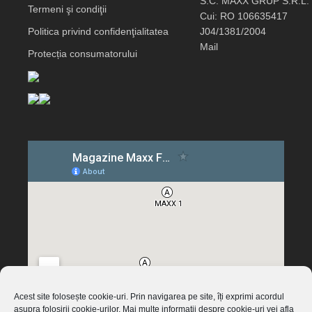
S.C. MAXX GRUP S.R.L.
Termeni şi condiţii
Cui: RO 106635417
Politica privind confidenţialitatea
J04/1381/2004
Mail
Protecția consumatorului
Acest site folosește cookie-uri. Prin navigarea pe site, îți exprimi acordul
asupra folosirii cookie-urilor. Mai multe informații despre cookie-uri vei afla