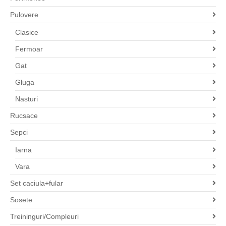
Pulovere
Clasice
Fermoar
Gat
Gluga
Nasturi
Rucsace
Sepci
Iarna
Vara
Set caciula+fular
Sosete
Treininguri/Compleuri