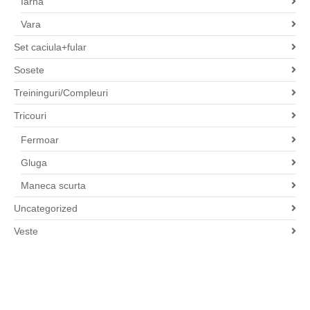
Iarna
Vara
Set caciula+fular
Sosete
Treininguri/Compleuri
Tricouri
Fermoar
Gluga
Maneca scurta
Uncategorized
Veste