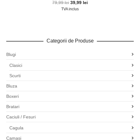
Prețul
Prețul
79,99
lei
39,99
lei
inițial
curent
TVA inclus
a
este:
fost:
39,99 lei.
79,99 lei.
Categorii de Produse
Blugi
Clasici
Scurti
Bluza
Boxeri
Bratari
Caciuli / Fesuri
Cagula
Camasi