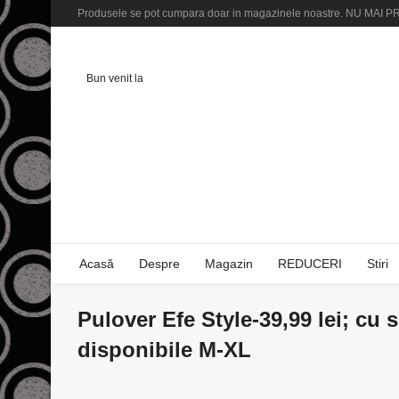
Produsele se pot cumpara doar in magazinele noastre. NU M
Bun venit la
Acasă
Despre
Magazin
REDUCERI
Stiri
Pulover Efe Style-39,99 lei; cu 
disponibile M-XL