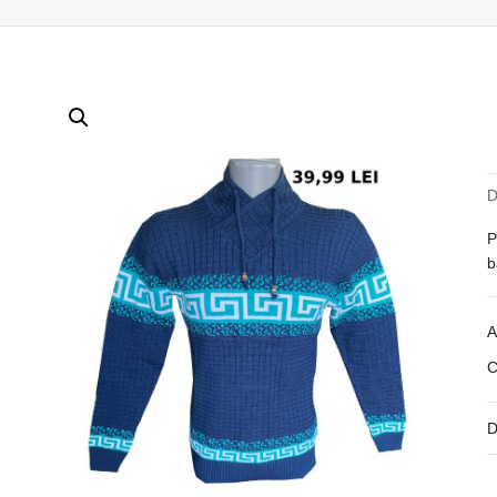
D
P
b
A
C
D