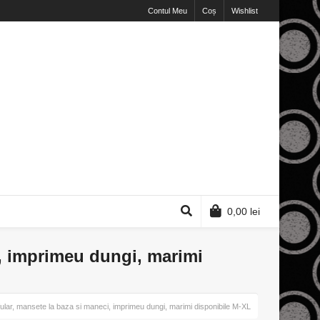
Contul Meu
Coș
Wishlist
0,00
lei
ci, imprimeu dungi, marimi
p fular, mansete la baza si maneci, imprimeu dungi, marimi disponibile M-XL