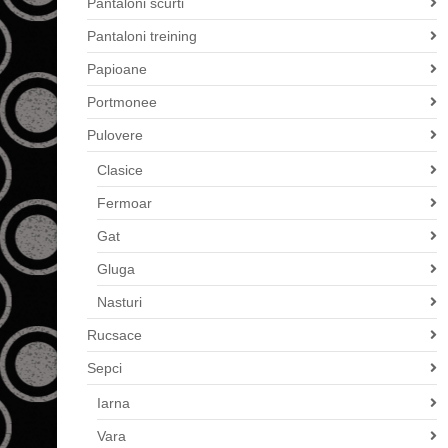
Pantaloni scurti
Pantaloni treining
Papioane
Portmonee
Pulovere
Clasice
Fermoar
Gat
Gluga
Nasturi
Rucsace
Sepci
Iarna
Vara