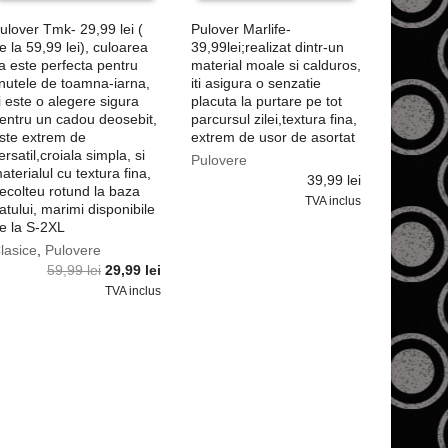
ulover Tmk- 29,99 lei (
Pulover Marlife-
e la 59,99 lei), culoarea
39,99lei;realizat dintr-un
a este perfecta pentru
material moale si calduros,
inutele de toamna-iarna,
iti asigura o senzatie
i este o alegere sigura
placuta la purtare pe tot
entru un cadou deosebit,
parcursul zilei,textura fina,
ste extrem de
extrem de usor de asortat
ersatil,croiala simpla, si
Pulovere
aterialul cu textura fina,
39,99
lei
ecolteu rotund la baza
TVA inclus
atului, marimi disponibile
e la S-2XL
lasice
,
Pulovere
Prețul
Prețul
59,99
lei
29,99
lei
inițial
curent
TVA inclus
a
este:
fost:
29,99 lei.
59,99 lei.