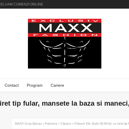
AI PRELUAM COMENZI ONLINE
Contact
Program
Cariere
siret tip fular, mansete la baza si mane
MAXX Grup Bacau
>
Pulovere
>
Clasice
> Pulover Efe Style-39,99 lei; cu siret ti