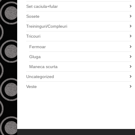
Set caciula+fular
Sosete
Treininguri/Compleuri
Tricouri
Fermoar
Gluga
Maneca scurta
Uncategorized
Veste