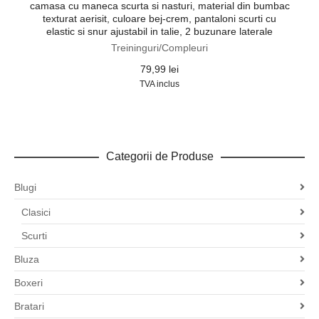
camasa cu maneca scurta si nasturi, material din bumbac
texturat aerisit, culoare bej-crem, pantaloni scurti cu
elastic si snur ajustabil in talie, 2 buzunare laterale
Treininguri/Compleuri
79,99
lei
TVA inclus
Categorii de Produse
Blugi
Clasici
Scurti
Bluza
Boxeri
Bratari