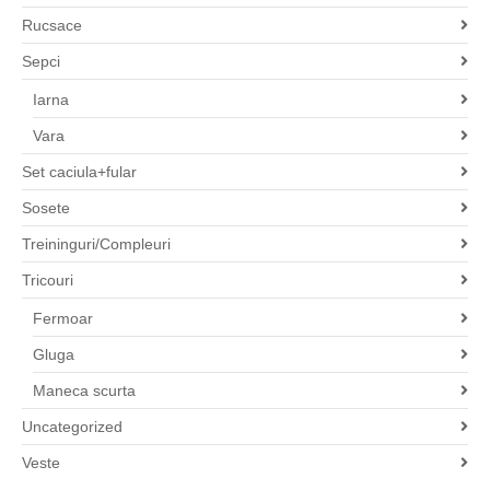
Rucsace
Sepci
Iarna
Vara
Set caciula+fular
Sosete
Treininguri/Compleuri
Tricouri
Fermoar
Gluga
Maneca scurta
Uncategorized
Veste