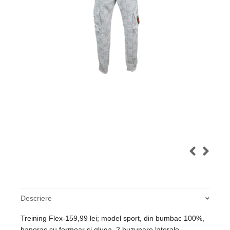
Descriere
Treining Flex-159,99 lei; model sport, din bumbac 100%,
hanorac cu fermoar si gluga, 2 buzunare laterale,