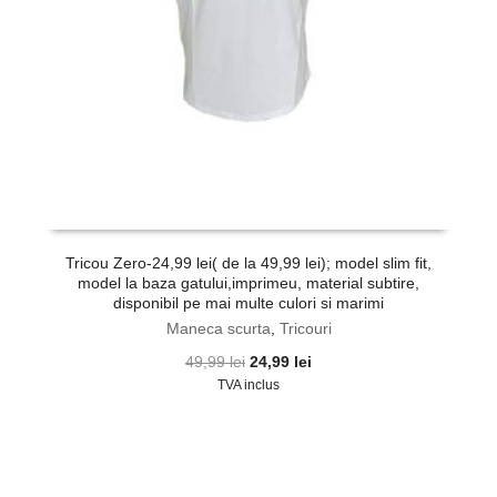
Tricou Zero-24,99 lei( de la 49,99 lei); model slim fit,
model la baza gatului,imprimeu, material subtire,
disponibil pe mai multe culori si marimi
Maneca scurta
,
Tricouri
Prețul
Prețul
49,99
lei
24,99
lei
inițial
curent
TVA inclus
a
este:
fost:
24,99 lei.
49,99 lei.