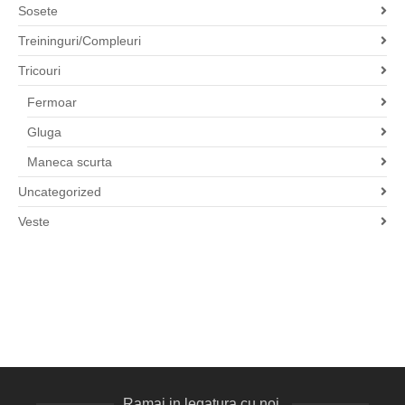
Sosete
Treininguri/Compleuri
Tricouri
Fermoar
Gluga
Maneca scurta
Uncategorized
Veste
Ramai in legatura cu noi.