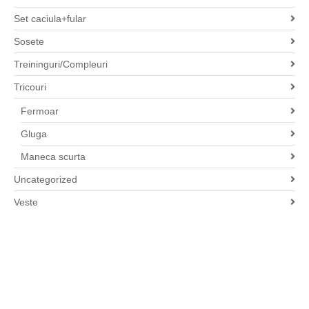
Set caciula+fular
Sosete
Treininguri/Compleuri
Tricouri
Fermoar
Gluga
Maneca scurta
Uncategorized
Veste