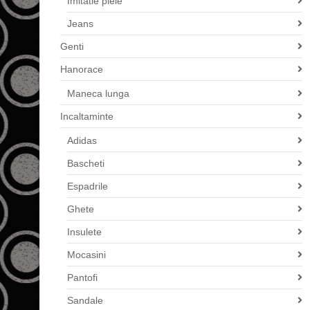
Imitatie piele
Jeans
Genti
Hanorace
Maneca lunga
Incaltaminte
Adidas
Bascheti
Espadrile
Ghete
Insulete
Mocasini
Pantofi
Sandale