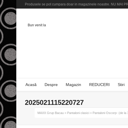
Produsele se pot cumpara doar in magazinele noastre. NU M
Bun venit la
Acasă
Despre
Magazin
REDUCERI
Stiri
2025021115220727
MAXX Grup Bacau
>
Pantaloni clasici
>
Pantaloni Oscorp- (de la 3