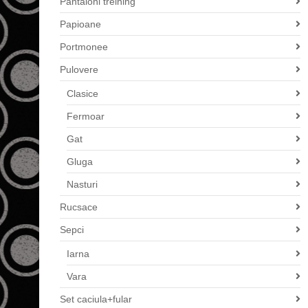
Pantaloni treining
Papioane
Portmonee
Pulovere
Clasice
Fermoar
Gat
Gluga
Nasturi
Rucsace
Sepci
Iarna
Vara
Set caciula+fular