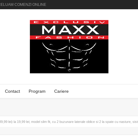
AI PRELUAM COMENZI ONLINE
Contact
Program
Cariere
9,99 lei) la 19,99 lei; model slim fit, cu 2 buzunare laterale oblice si 2 la spate cu nasture, s