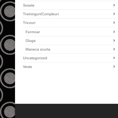
Sosete
Treininguri/Compleuri
Tricouri
Fermoar
Gluga
Maneca scurta
Uncategorized
Veste