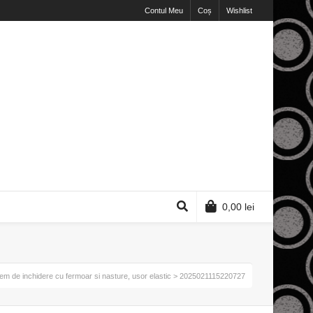
Contul Meu
Coș
Wishlist
0,00
lei
istem de inchidere cu fermoar si nasture, usor elastic
> 2025021115220727