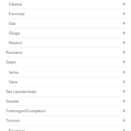
Clasice
Fermoar
Gat
Gluga
Nasturi
Rucsace
Sepci
Iarna
Vara
Set caciula+fular
Sosete
Treininguri/Compleuri
Tricouri
Fermoar