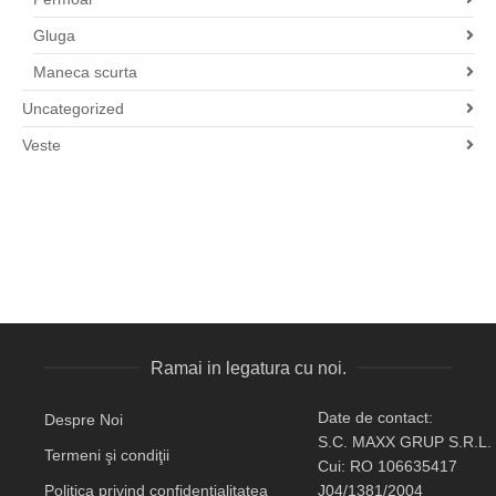
Gluga
Maneca scurta
Uncategorized
Veste
Ramai in legatura cu noi.
Date de contact:
Despre Noi
S.C. MAXX GRUP S.R.L.
Termeni şi condiţii
Cui: RO 106635417
Politica privind confidenţialitatea
J04/1381/2004