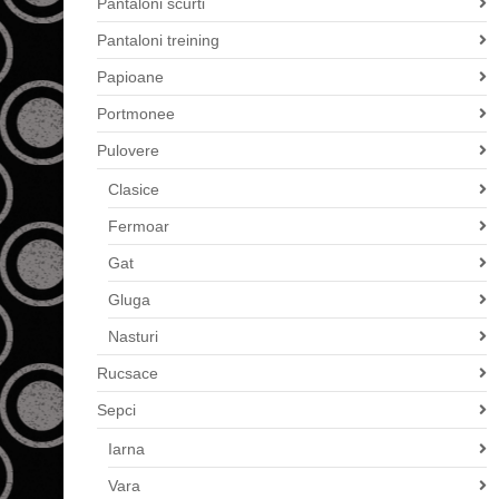
Pantaloni scurti
Pantaloni treining
Papioane
Portmonee
Pulovere
Clasice
Fermoar
Gat
Gluga
Nasturi
Rucsace
Sepci
Iarna
Vara