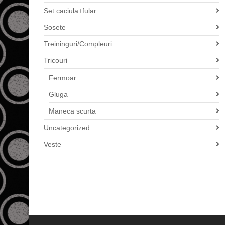
Set caciula+fular
Sosete
Treininguri/Compleuri
Tricouri
Fermoar
Gluga
Maneca scurta
Uncategorized
Veste