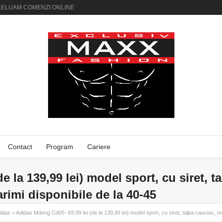
AI PRELUAM COMENZI ONLINE
Contact
Program
Cariere
 la 139,99 lei) model sport, cu siret, ta
rimi disponibile de la 40-45
idas
> Adidas Mdeng Cd05- 69,99 lei (de la 139,99 lei) model sport, cu siret, talpa cauciuc, mat