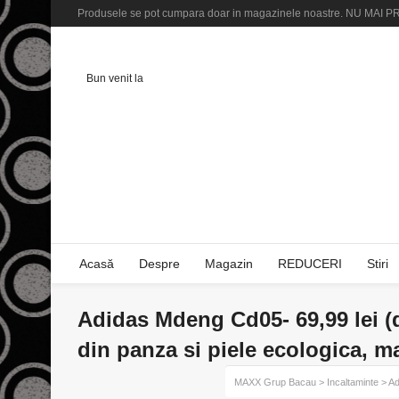
Produsele se pot cumpara doar in magazinele noastre. NU M
Bun venit la
Acasă
Despre
Magazin
REDUCERI
Stiri
Adidas Mdeng Cd05- 69,99 lei (de
din panza si piele ecologica, ma
MAXX Grup Bacau
>
Incaltaminte
>
Ad