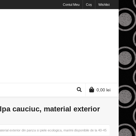
Contul Meu
Coș
Wishlist
0,00
lei
lpa cauciuc, material exterior
erial exterior din panza si piele ecologica, marimi disponibile de la 40-45