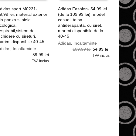
didas sport M0231-
Adidas Fashion- 54,99 lei
9,99 lei; material exterior
(de la 109,99 lei); model
in panza si piele
casual, talpa
cologica,
antiderapanta, cu siret,
espirabil,sistem de
marimi disponibile de la
nchidere cu sireturi,
40-45
arimi disponibile 40-45
Adidas
,
Incaltaminte
didas
,
Incaltaminte
Prețul
Prețul
109,99
lei
54,99
lei
59,99
lei
inițial
curent
TVA inclus
a
este:
TVA inclus
fost:
54,99 lei.
109,99 lei.