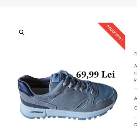
REDUCERE !
D
A
s
p
A
C
D