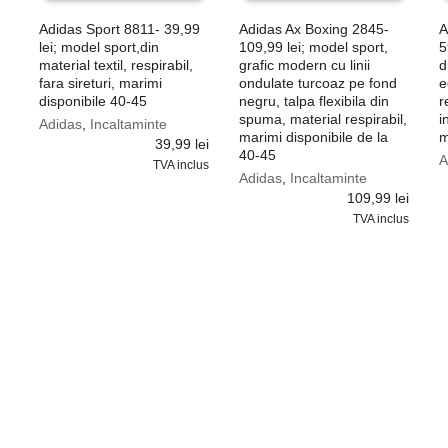
Adidas Sport 8811- 39,99
Adidas Ax Boxing 2845-
A
lei; model sport,din
109,99 lei; model sport,
5
material textil, respirabil,
grafic modern cu linii
d
fara sireturi, marimi
ondulate turcoaz pe fond
e
disponibile 40-45
negru, talpa flexibila din
r
spuma, material respirabil,
i
Adidas
,
Incaltaminte
marimi disponibile de la
m
39,99
lei
40-45
A
TVA inclus
Adidas
,
Incaltaminte
109,99
lei
TVA inclus