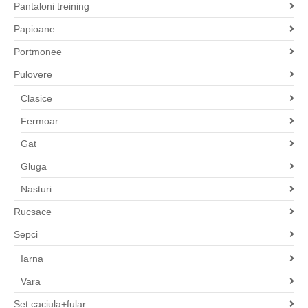
Pantaloni treining
Papioane
Portmonee
Pulovere
Clasice
Fermoar
Gat
Gluga
Nasturi
Rucsace
Sepci
Iarna
Vara
Set caciula+fular