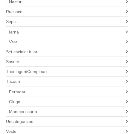
Nasturi
Rucsace
Sepci
Iarna
Vara
Set caciula+fular
Sosete
Treininguri/Compleuri
Tricouri
Fermoar
Gluga
Maneca scurta
Uncategorized
Veste