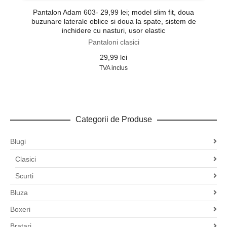
Pantalon Adam 603- 29,99 lei; model slim fit, doua
P
buzunare laterale oblice si doua la spate, sistem de
inchidere cu nasturi, usor elastic
Pantaloni clasici
29,99
lei
TVA inclus
Categorii de Produse
Blugi
Clasici
Scurti
Bluza
Boxeri
Bratari